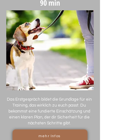
90 min
Das Erstgespräch bildet die Grundlage für ein
Training, das wirklich zu euch passt. Du
bekommst eine fundierte Einschätzung und
einen klaren Plan, der dir Sicherheit für die
nächsten Schritte gibt.
mehr Infos