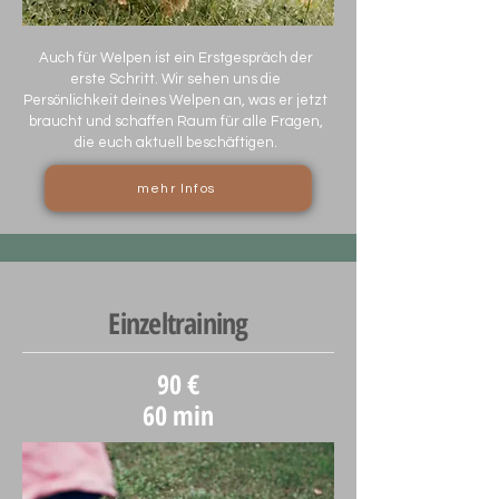
Auch für Welpen ist ein Erstgespräch der
erste Schritt. Wir sehen uns die
Persönlichkeit deines Welpen an, was er jetzt
braucht und schaffen Raum für alle Fragen,
die euch aktuell beschäftigen.
mehr Infos
Einzeltraining
90 €
60 min