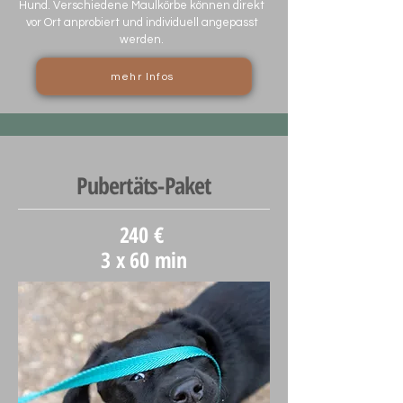
Hund. Verschiedene Maulkörbe können direkt
vor Ort anprobiert und individuell angepasst
werden.
mehr Infos
Pubertäts-Paket
240 €
3 x 60 min