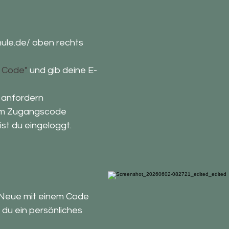
ule.de/
oben rechts
l Code"
und gib deine E-
 anfordern
dem Zugangscode
st du eingeloggt.
 Neue mit einem Code
du ein persönliches