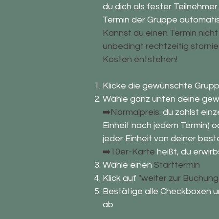
du dich als fester Teilnehmer
Termin der Gruppe automatis
Kannst du einen Termin nic
unbedingt rechtzeitig stornie
Kosten entstehen!
Klicke die gewünschte Grup
Wähle ganz unten deine ge
➡️Normalpreis:
du zahlst einze
Einheit nach jedem Termin) 
jeder Einheit von deiner be
➡️10er-Karte
heißt, du erwir
Wähle einen
Starttermin
Klick auf
"weiter zur Buchung
Bestätige alle Checkboxen u
ab