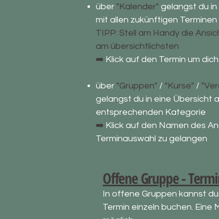
über
"Kalender"
gelangst du in
mit allen zukünftigen Terminen
TIPP: Stell am Handy die Ansicht
am übersichtlichsten
➡️
Klick auf den Termin um dic
über
"Gruppen"
/
"Kurse"
/
"Ver
gelangst du in eine Übersicht 
entsprechenden Kategorie
➡️
Klick auf den Namen des An
Terminauswahl zu gelangen
​​​Offene Gruppe - Ter
In offene Gruppen kannst du 
Termin einzeln buchen. Eine 