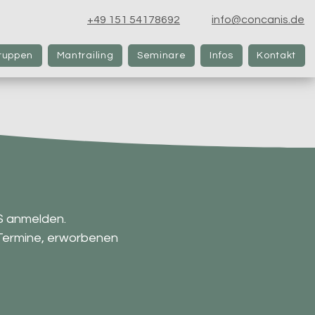
+49 151 54178692
info@concanis.de
ruppen
Mantrailing
Seminare
Infos
Kontakt
S anmelden.
 Termine, erworbenen