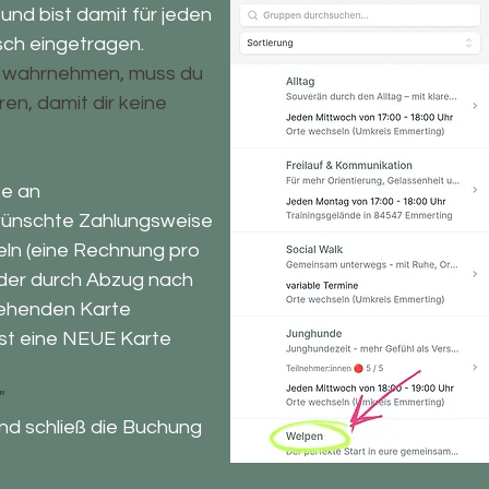
 und bist damit für jeden
ch eingetragen.
ht wahrnehmen, muss du
ren, damit dir keine
pe an
wünschte Zahlungsweise
ln (
eine Rechnung pro
oder durch Abzug nach
stehenden Karte
bst eine NEUE Karte
"
nd schließ die Buchung