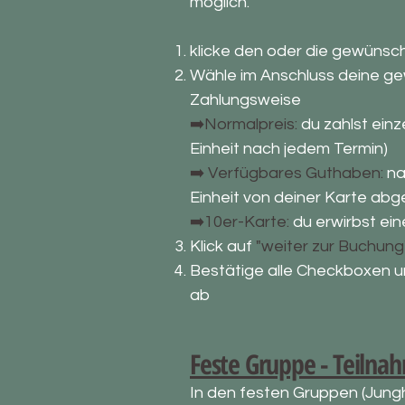
möglich.
klicke den oder die gewünsch
Wähle im Anschluss deine g
Zahlungsweise
➡️Normalpreis:
du zahlst einz
Einheit nach jedem Termin)
➡️ Verfügbares Guthaben:
na
Einheit von deiner Karte ab
➡️10er-Karte:
du erwirbst ei
Klick auf
"weiter zur Buchung
Bestätige alle Checkboxen u
ab
​​​Feste Gruppe - Teiln
In den festen Gruppen (Jung