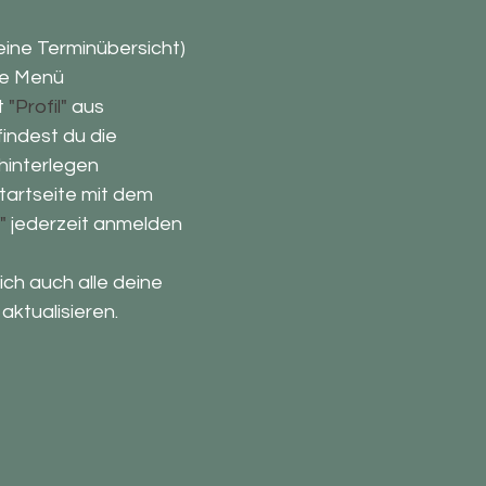
deine Terminübersicht)
he Menü
t
"Profil"
aus
findest du die
hinterlegen​
tartseite mit dem
"
jederzeit anmelden
ch auch alle deine
aktualisieren.