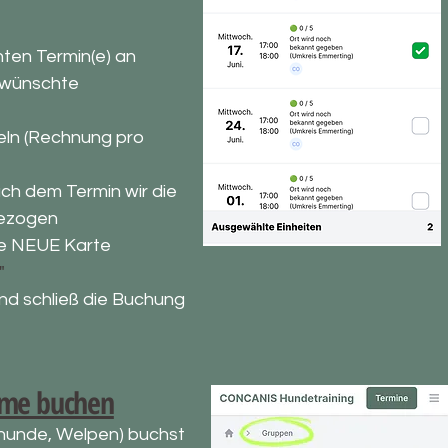
ten Termin(e) an
ewünschte
eln (Rechnung pro
ch dem Termin wir die
gezogen
ne NEUE Karte
"
nd schließ die Buchung
ahme buchen
hunde, Welpen) buchst