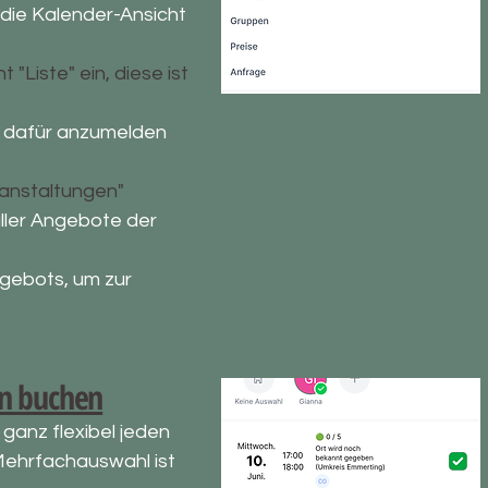
 die Kalender-Ansicht
 "Liste" ein, diese ist
h dafür anzumelden
anstaltungen"
aller Angebote der
gebots, um zur
min buchen
ganz flexibel jeden
Mehrfachauswahl ist